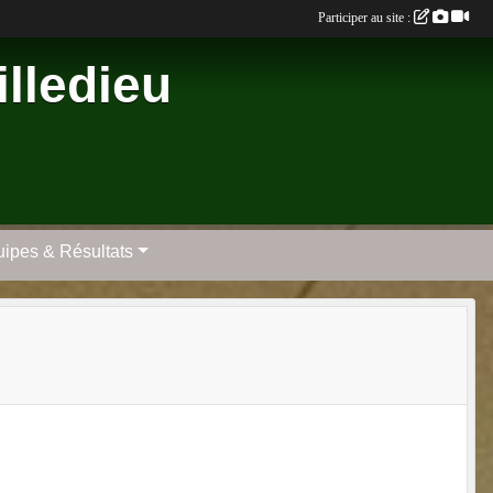
Participer au site :
lledieu
ipes & Résultats