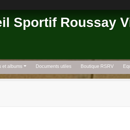
l Sportif Roussay Vi
s et albums
Documents utiles
Boutique RSRV
Equ