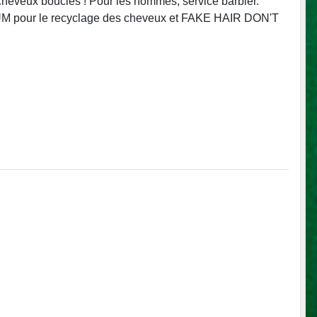
eveux bouclés ! Pour les hommes, service barbier.
LUM pour le recyclage des cheveux et FAKE HAIR DON'T